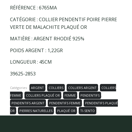
RÉFÉRENCE : 6765MA
CATÉGORIE : COLLIER PENDENTIF POIRE PIERRE
VERTE DE MALACHITE PLAQUÉ OR
MATIÈRE : ARGENT RHODIÉ 925%
POIDS ARGENT : 1,22GR
LONGUEUR : 45CM
39625-2853
Catégories :
ARGENT
,
COLLIERS
,
COLLIERS ARGENT
,
COLLIERS
FEMME
,
COLLIERS PLAQUÉ OR
,
FEMME
,
PENDENTIFS
,
PENDENTIFS ARGENT
,
PENDENTIFS FEMME
,
PENDENTIFS PLAQUÉ
OR
,
PIERRES NATURELLES
,
PLAQUÉ OR
,
TI-SENTO