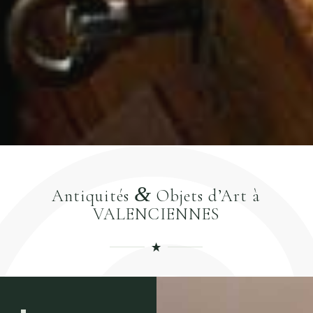
&
Antiquités
Objets d’Art à
VALENCIENNES