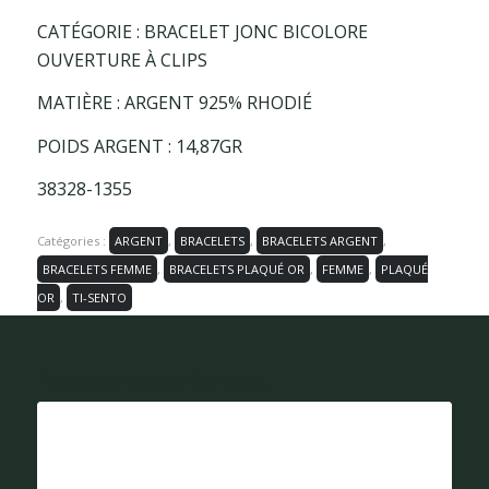
CATÉGORIE : BRACELET JONC BICOLORE
OUVERTURE À CLIPS
MATIÈRE : ARGENT 925% RHODIÉ
POIDS ARGENT : 14,87GR
38328-1355
Catégories :
ARGENT
,
BRACELETS
,
BRACELETS ARGENT
,
BRACELETS FEMME
,
BRACELETS PLAQUÉ OR
,
FEMME
,
PLAQUÉ
OR
,
TI-SENTO
Vous aimerez peut-être aussi...