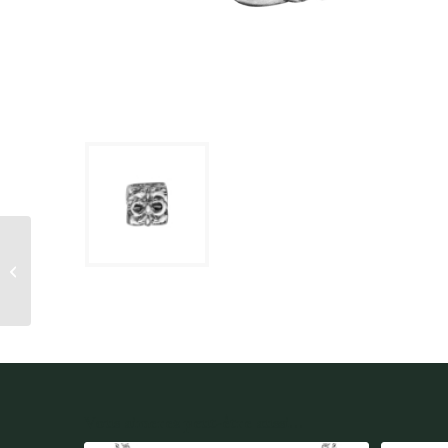
CharmS Coeur
SERRURE ARGENT
Thabora
Vous aimerez peut-être aussi...