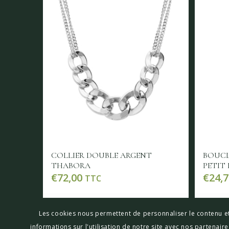
COLLIER DOUBLE ARGENT
BOUCL
THABORA
PETIT 
€
72,00
€
24,7
TTC
Lire la suite
Voir les détails
Lir
Les cookies nous permettent de personnaliser le contenu et
informations sur l'utilisation de notre site avec nos partenai