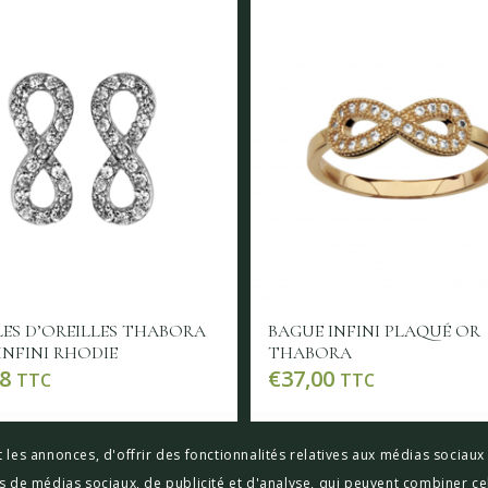
ES D’OREILLES THABORA
BAGUE INFINI PLAQUÉ OR
INFINI RHODIE
THABORA
8
€
37,00
TTC
TTC
e la suite
Voir les détails
Lire la suite
 les annonces, d'offrir des fonctionnalités relatives aux médias sociau
res de médias sociaux, de publicité et d'analyse, qui peuvent combiner ce