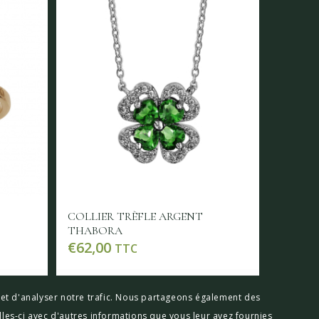
COLLIER TRÈFLE ARGENT
THABORA
€
62,00
TTC
Lire la suite
Voir les détails
x et d'analyser notre trafic. Nous partageons également des
lles-ci avec d'autres informations que vous leur avez fournies