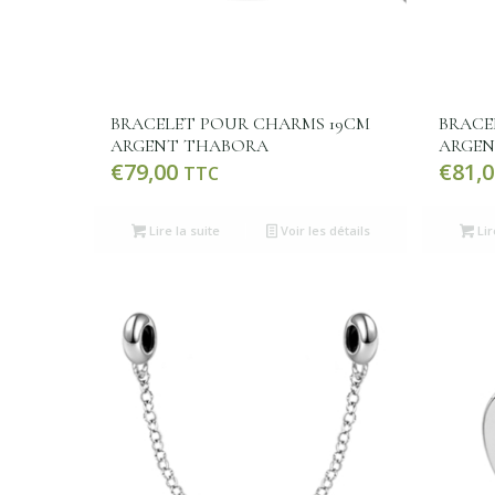
BRACELET POUR CHARMS 19CM
BRACE
ARGENT THABORA
ARGEN
€
79,00
€
81,0
TTC
Lire la suite
Voir les détails
Lir