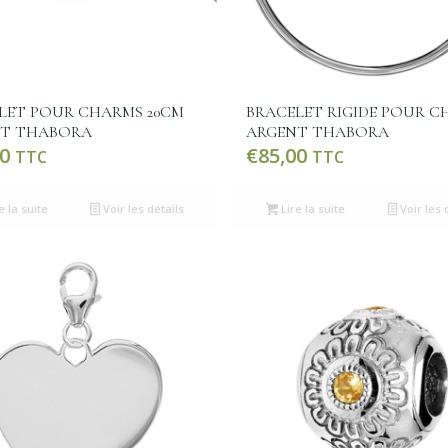
LET POUR CHARMS 20CM
BRACELET RIGIDE POUR C
T THABORA
ARGENT THABORA
0
€
85,00
TTC
TTC
e la suite
Voir les détails
Lire la suite
Voir les 