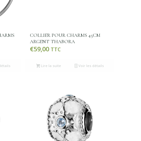
HARMS
COLLIER POUR CHARMS 45CM
ARGENT THABORA
€
59,00
TTC
détails
Lire la suite
Voir les détails