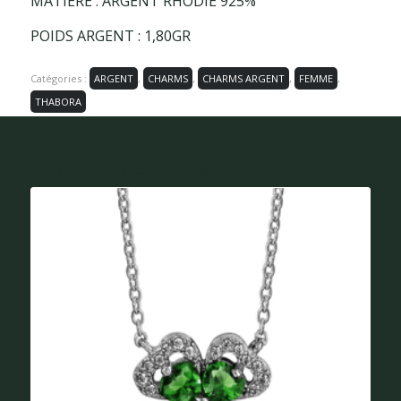
MATIÈRE : ARGENT RHODIÉ 925%
POIDS ARGENT : 1,80GR
Catégories :
ARGENT
,
CHARMS
,
CHARMS ARGENT
,
FEMME
,
THABORA
Vous aimerez peut-être aussi...