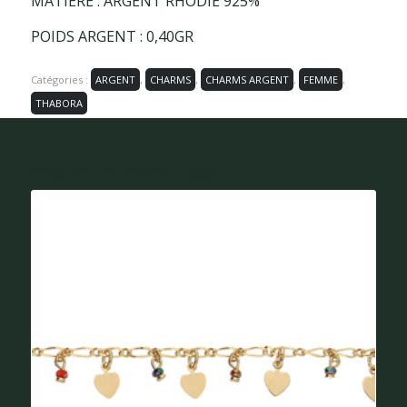
MATIÈRE : ARGENT RHODIÉ 925%
POIDS ARGENT : 0,40GR
Catégories :
ARGENT
,
CHARMS
,
CHARMS ARGENT
,
FEMME
,
THABORA
Vous aimerez peut-être aussi...