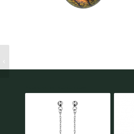
CharmS Murano
Couleurs Chaudes
ARGENT THABORA
Vous aimerez peut-être aussi...