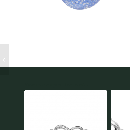
CharmS Murano
Dégradé Bleu Ciel
ARGENT THABORA
Vous aimerez peut-être aussi...