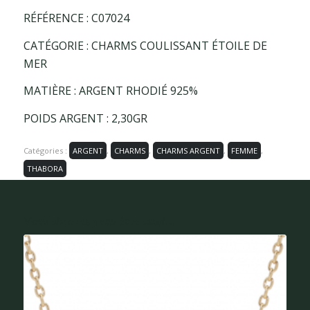
RÉFÉRENCE : C07024
CATÉGORIE : CHARMS COULISSANT ÉTOILE DE
MER
MATIÈRE : ARGENT RHODIÉ 925%
POIDS ARGENT : 2,30GR
Catégories :
ARGENT
,
CHARMS
,
CHARMS ARGENT
,
FEMME
,
THABORA
Vous aimerez peut-être aussi...