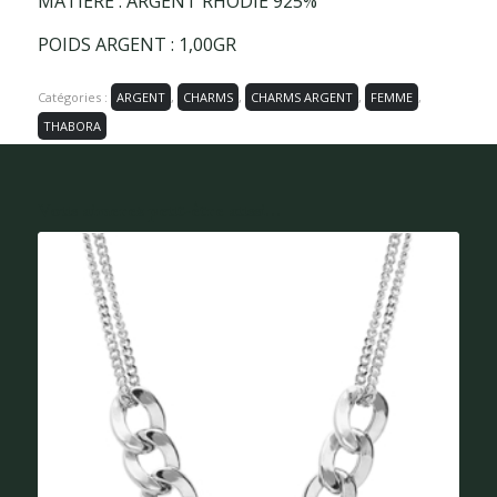
MATIÈRE : ARGENT RHODIÉ 925%
POIDS ARGENT : 1,00GR
Catégories :
ARGENT
,
CHARMS
,
CHARMS ARGENT
,
FEMME
,
THABORA
Vous aimerez peut-être aussi...