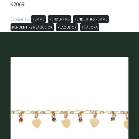
42069
Catégories :
FEMME
,
PENDENTIFS
,
PENDENTIFS FEMME
,
PENDENTIFS PLAQUÉ OR
,
PLAQUÉ OR
,
THABORA
Vous aimerez peut-être aussi...