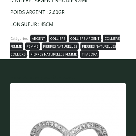
MATIÈRE : ARGENT RHODIÉ 925%
POIDS ARGENT : 2,60GR
LONGUEUR : 45CM
Catégories :
ARGENT
,
COLLIERS
,
COLLIERS ARGENT
,
COLLIERS
FEMME
,
FEMME
,
PIERRES NATURELLES
,
PIERRES NATURELLES
COLLIERS
,
PIERRES NATURELLES FEMME
,
THABORA
Vous aimerez peut-être aussi...