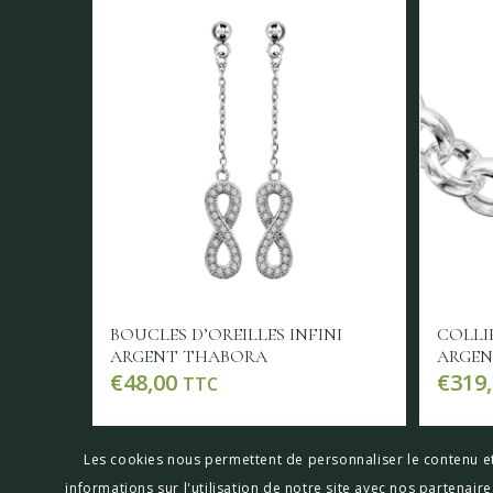
BOUCLES D’OREILLES INFINI
COLLI
ARGENT THABORA
ARGEN
€
48,00
€
319
TTC
Lire la suite
Voir les détails
Lir
Les cookies nous permettent de personnaliser le contenu et
informations sur l'utilisation de notre site avec nos partenai