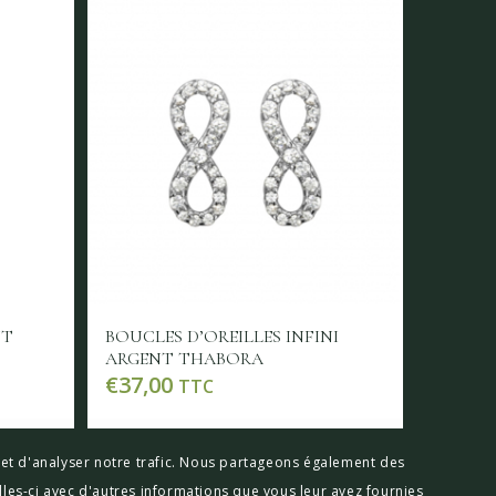
NT
BOUCLES D’OREILLES INFINI
ARGENT THABORA
€
37,00
TTC
détails
Lire la suite
Voir les détails
x et d'analyser notre trafic. Nous partageons également des
lles-ci avec d'autres informations que vous leur avez fournies