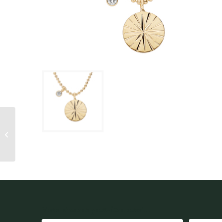
BRACELET éTOILE ET
OXYDE BLANC thabora
Vous aimerez peut-être aussi...