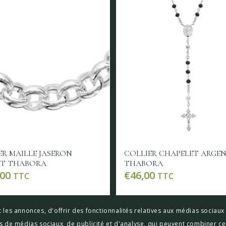
ER MAILLE JASERON
COLLIER CHAPELET ARGE
T THABORA
THABORA
,00
€
46,00
TTC
TTC
e la suite
Voir les détails
Lire la suite
Voir les 
 les annonces, d'offrir des fonctionnalités relatives aux médias sociau
res de médias sociaux, de publicité et d'analyse, qui peuvent combiner ce