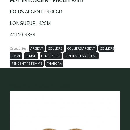
MATIÈRE : ARGENT RHODIÉ 925%
POIDS ARGENT : 3,00GR
LONGUEUR : 42CM
41110-3333
Catégories :
ARGENT
,
COLLIERS
,
COLLIERS ARGENT
,
COLLIERS
FEMME
,
FEMME
,
PENDENTIFS
,
PENDENTIFS ARGENT
,
PENDENTIFS FEMME
,
THABORA
Vous aimerez peut-être aussi...