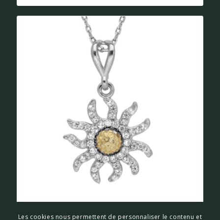
COLLIER SOLEIL ARGENT THABORA
Les cookies nous permettent de personnaliser le contenu et