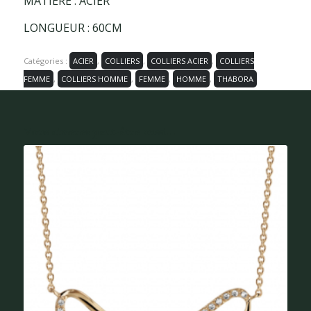
MATIÈRE : ACIER
LONGUEUR : 60CM
Catégories :
ACIER
,
COLLIERS
,
COLLIERS ACIER
,
COLLIERS
FEMME
,
COLLIERS HOMME
,
FEMME
,
HOMME
,
THABORA
Vous aimerez peut-être aussi...