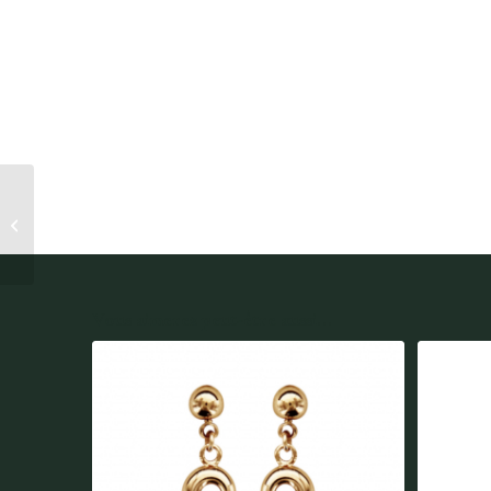
BRACELEt moderne
PLAQUÉ OR thabora
Vous aimerez peut-être aussi...