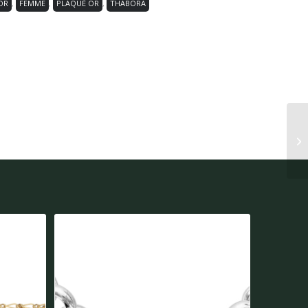
OR
,
FEMME
,
PLAQUÉ OR
,
THABORA