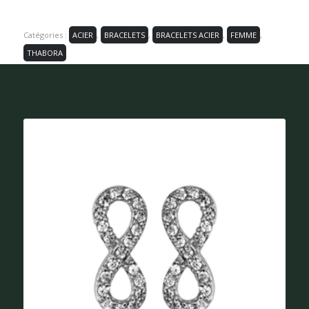
Catégories :
ACIER
,
BRACELETS
,
BRACELETS ACIER
,
FEMME
,
THABORA
Vous aimerez peut-être aussi...