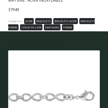
MATIÈRE : ACIER INOXYDABLE
37949
Catégories :
ACIER
,
BRACELETS
,
BRACELETS ACIER
,
BRACELETS
FEMME
,
COEUR DE LION
,
FANTAISIES
,
FEMME
Vous aimerez peut-être aussi...