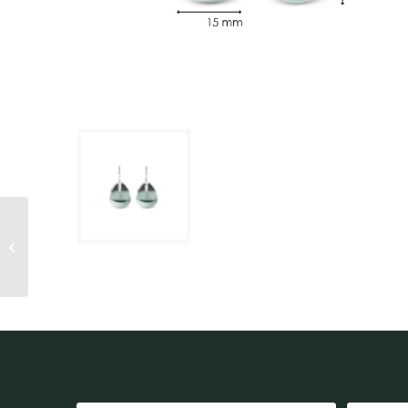
boucles d’oreilles
pierres gris-vert
ARGENT TI-SENTO
Vous aimerez peut-être aussi...