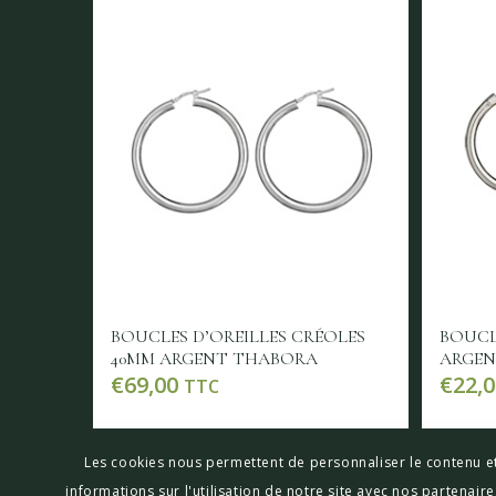
BOUCLES D’OREILLES CRÉOLES
BOUCL
40MM ARGENT THABORA
ARGEN
€
69,00
€
22,0
TTC
Lire la suite
Voir les détails
Lir
Les cookies nous permettent de personnaliser le contenu et
informations sur l'utilisation de notre site avec nos partenai