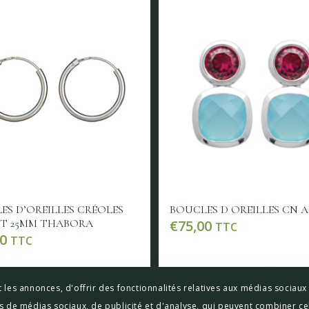
ES D’OREILLES CRÉOLES
BOUCLES D OREILLES CN 
T 25MM THABORA
€
75,00
TTC
0
TTC
Lire la suite
Voir les 
e la suite
Voir les détails
 les annonces, d'offrir des fonctionnalités relatives aux médias sociau
res de médias sociaux, de publicité et d'analyse, qui peuvent combiner ce