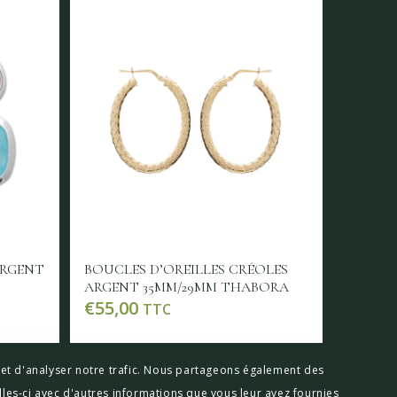
ARGENT
BOUCLES D’OREILLES CRÉOLES
ARGENT 35MM/29MM THABORA
€
55,00
TTC
détails
Lire la suite
Voir les détails
x et d'analyser notre trafic. Nous partageons également des
lles-ci avec d'autres informations que vous leur avez fournies