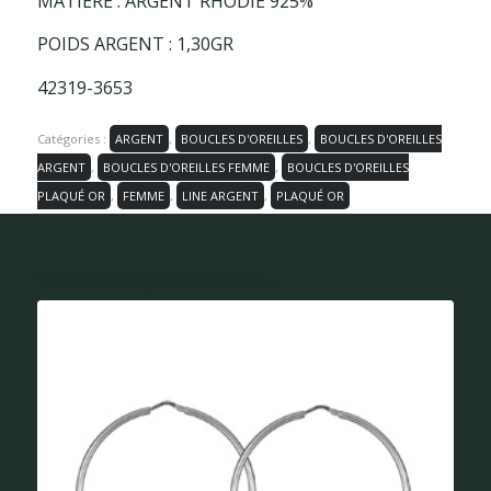
MATIÈRE : ARGENT RHODIÉ 925%
POIDS ARGENT : 1,30GR
42319-3653
Catégories :
ARGENT
,
BOUCLES D'OREILLES
,
BOUCLES D'OREILLES
ARGENT
,
BOUCLES D'OREILLES FEMME
,
BOUCLES D'OREILLES
PLAQUÉ OR
,
FEMME
,
LINE ARGENT
,
PLAQUÉ OR
Vous aimerez peut-être aussi...